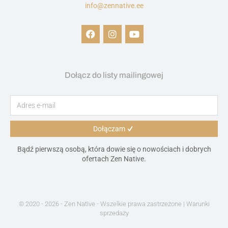
info@zennative.ee
Zen Native oferuje unikalne produkty CBD i usługi masażu. Osiągnij równowagę i zdrowie w naturalny sposób. Sklep i salon masażu Zen Native CBD znajduje się w Tallinie pod adresem Kivisilla 6 / Tartu mnt. 6.
Dołącz do listy mailingowej
Dołączam
Bądź pierwszą osobą, która dowie się o nowościach i dobrych
ofertach Zen Native.
© 2020 - 2026 - Zen Native - Wszelkie prawa zastrzeżone |
Warunki
sprzedaży