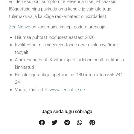
või depressiooni sümptomite leevendamisel, et saaksid
lõõgastuda ning pakkuda oma kehale ja vaimule tuge
tulemaks välja ka kõige raskematest olukordadest.
Zen Native
on kodumaine kanepitoodete arendaja.
Hiiumaa puhtast loodusest aastast 2020
Kvaliteetseim ja värskeim toode otse usaldusväärselt
tootjalt
Ainukesena Eesti Kohtuekspertiisi labori poolt testitud ja
kinnitatud
Rahulolugarantii ja spetsiaalne CBD infotelefon 555 244
24
Vaata, küsi ja telli
www.zennative.ee
Jaga seda lugu sõbraga