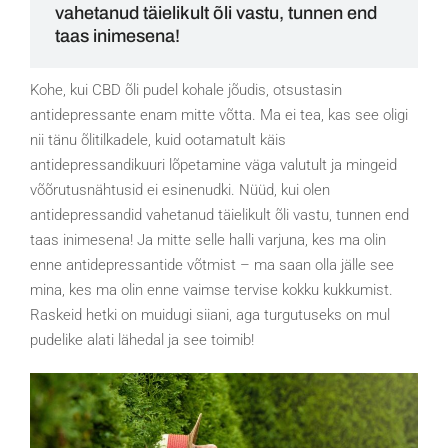
vahetanud täielikult õli vastu, tunnen end
taas inimesena!
Kohe, kui CBD õli pudel kohale jõudis, otsustasin
antidepressante enam mitte võtta. Ma ei tea, kas see oligi
nii tänu õlitilkadele, kuid ootamatult käis
antidepressandikuuri lõpetamine väga valutult ja mingeid
võõrutusnähtusid ei esinenudki. Nüüd, kui olen
antidepressandid vahetanud täielikult õli vastu, tunnen end
taas inimesena! Ja mitte selle halli varjuna, kes ma olin
enne antidepressantide võtmist – ma saan olla jälle see
mina, kes ma olin enne vaimse tervise kokku kukkumist.
Raskeid hetki on muidugi siiani, aga turgutuseks on mul
pudelike alati lähedal ja see toimib!