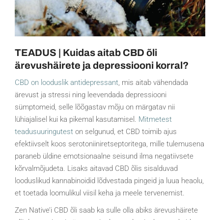
TEADUS | Kuidas aitab CBD õli
ärevushäirete ja depressiooni korral?
CBD on looduslik antidepressant
, mis aitab vähendada
ärevust ja stressi ning leevendada depressiooni
sümptomeid, selle lõõgastav mõju on märgatav nii
lühiajalisel kui ka pikemal kasutamisel.
Mitmetest
teadusuuringutest
on selgunud, et CBD toimib ajus
efektiivselt koos serotoniiniretseptoritega, mille tulemusena
paraneb üldine emotsionaalne seisund ilma negatiivsete
kõrvalmõjudeta. Lisaks aitavad CBD õlis sisalduvad
looduslikud kannabinoidid lõdvestada pingeid ja luua heaolu,
et toetada loomulikul viisil keha ja meele tervenemist.
Zen Native’i CBD õli saab ka sulle olla abiks ärevushäirete