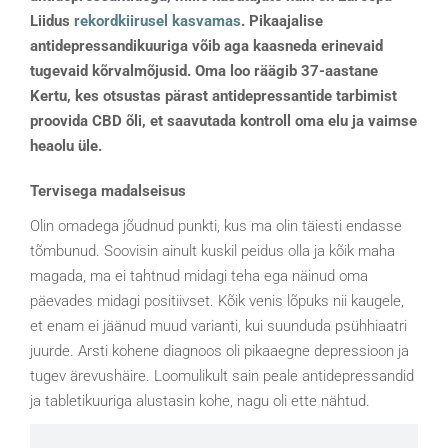
Liidus
rekordkiirusel kasvamas
. Pikaajalise
antidepressandikuuriga võib aga kaasneda erinevaid
tugevaid kõrvalmõjusid. Oma loo räägib 37-aastane
Kertu, kes otsustas pärast antidepressantide tarbimist
proovida CBD õli, et saavutada kontroll oma elu ja vaimse
heaolu üle.
Tervisega madalseisus
Olin omadega jõudnud punkti, kus ma olin täiesti endasse
tõmbunud. Soovisin ainult kuskil peidus olla ja kõik maha
magada, ma ei tahtnud midagi teha ega näinud oma
päevades midagi positiivset. Kõik venis lõpuks nii kaugele,
et enam ei jäänud muud varianti, kui suunduda psühhiaatri
juurde. Arsti kohene diagnoos oli pikaaegne depressioon ja
tugev ärevushäire. Loomulikult sain peale antidepressandid
ja tabletikuuriga alustasin kohe, nagu oli ette nähtud.