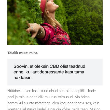
Täielik muutumine
Soovin, et oleksin CBD õlist teadnud
enne, kui antidepressante kasutama
hakkasin.
Nüüdseks olen kaks kuud olnud puhtalt kanepiõli tilkade
peal ja minus on täielik muutus toimunud. Ma ärkan
hommikul suurte mõtetega, olen koguaeg tegevuses, käin
koertega jalutuskäikudel ja naudin kõike, mida teen. Mul on