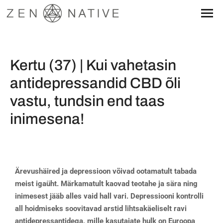
Kertu (37) | Kui vahetasin
antidepressandid CBD õli
vastu, tundsin end taas
inimesena!
Ärevushäired ja depressioon võivad ootamatult tabada
meist igaüht. Märkamatult kaovad teotahe ja sära ning
inimesest jääb alles vaid hall vari. Depressiooni kontrolli
all hoidmiseks soovitavad arstid lihtsakäeliselt ravi
antidepressantidega, mille kasutajate hulk on Euroopa