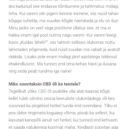
ära kadunud see endasse tõmbumine ja tahtmatus midagi
teha. Kui varem olin pigem kinnine inimene, siis nüüd tahan
kõigiga suhelda, ma suudan kõigile naeratada ja elu on ilus!
Minu jaoks on veel väga positiivne üllatus see, et ma ei
hakka enam igal pool nutma nagu varem. Kui varem keegi
küsis „Kuidas läheb?“, siis tahtsin sellises olukorras nuttu
lahistades põgeneda, kuid nüüd suudan ma vabalt ja avatult
rääkida. Lisaks pole enam midagi järel aastatega tekkinud
ebakindlusest. Ma tunnen end oma kehas hästi ja ilusana
ning seda peab tundma iga naine!
Miks soovitaksin CBD õli ka teistele?
Tegelikult võiks
CBD õli
pudelike olla alati kaasas kõigil,
kellel tuleb silmitsi seista keeruliste olukordadega või kes
soovivad ka pingelisel hetkel tunda end iseendana. Tilku ei
pea üldse tingimata koguaeg võtma, piisab ka sellest, kui
kasutad kanepiõli ainult sel hetkel, kui tunned end kehvasti,
et saada natukenegi koormat maha. Kindlasti soovitan aga