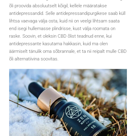
õli proovida absoluutselt kõigil, kellele määratakse
antidepressandid. Selle antidepressandipurgikese saab küll
lihtsa vaevaga välja osta, kuid nii on veelgi lihtsam saata
end isegi hullemasse plindrisse, kust välja roomata on
raske. Soovin, et oleksin CBD õlist teadnud enne, kui
antidepressante kasutama hakkasin, kuid ma olen
äärmiselt tänulik oma sõbrannale, et ta nii reipalt mulle CBD
õli alternatiivina soovitas.