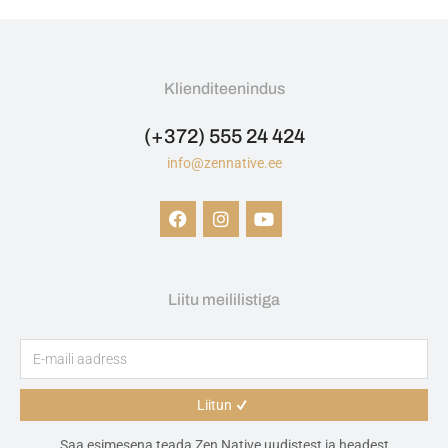
Klienditeenindus
(+372) 555 24 424
info@zennative.ee
Zen Native pakub unikaalseid CBD tooteid ja massaaži teenuseid. Saavuta tasakaal ja tervene looduslikult. Zen Native CBD pood ja massaažisalong asub Tallinnas aadressil Kivisilla 6 / Tartu mnt. 6.
Liitu meililistiga
Liitun
Saa esimesena teada Zen Native uudistest ja headest