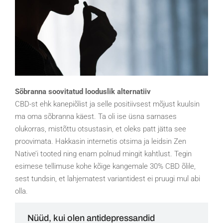
Sõbranna soovitatud looduslik alternatiiv
CBD-st ehk kanepiõlist ja selle positiivsest mõjust kuulsin
ma oma sõbranna käest. Ta oli ise üsna sarnases
olukorras, mistõttu otsustasin, et oleks patt jätta see
proovimata. Hakkasin internetis otsima ja leidsin Zen
Native’i tooted ning enam polnud mingit kahtlust. Tegin
esimese tellimuse kohe kõige kangemale 30% CBD õlile,
sest tundsin, et lahjematest variantidest ei pruugi mul abi
olla.
Nüüd, kui olen antidepressandid