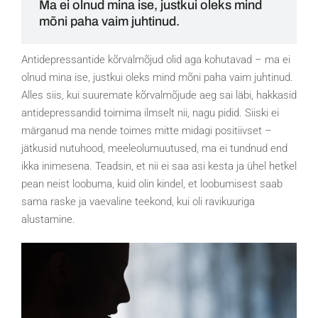
Ma ei olnud mina ise, justkui oleks mind
mõni paha vaim juhtinud.
Antidepressantide kõrvalmõjud olid aga kohutavad – ma ei
olnud mina ise, justkui oleks mind mõni paha vaim juhtinud.
Alles siis, kui suuremate kõrvalmõjude aeg sai läbi, hakkasid
antidepressandid toimima ilmselt nii, nagu pidid. Siiski ei
märganud ma nende toimes mitte midagi positiivset –
jätkusid nutuhood, meeleolumuutused, ma ei tundnud end
ikka inimesena. Teadsin, et nii ei saa asi kesta ja ühel hetkel
pean neist loobuma, kuid olin kindel, et loobumisest saab
sama raske ja vaevaline teekond, kui oli ravikuuriga
alustamine.